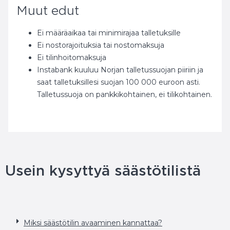
Muut edut
Ei määräaikaa tai minimirajaa talletuksille
Ei nostorajoituksia tai nostomaksuja
Ei tilinhoitomaksuja
Instabank kuuluu Norjan talletussuojan piiriin ja
saat talletuksillesi suojan 100 000 euroon asti.
Talletussuoja on pankkikohtainen, ei tilikohtainen.
Usein kysyttyä säästötilistä
Miksi säästötilin avaaminen kannattaa?