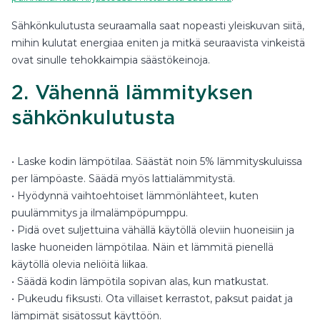
Sähkönkulutusta seuraamalla saat nopeasti yleiskuvan siitä,
mihin kulutat energiaa eniten ja mitkä seuraavista vinkeistä
ovat sinulle tehokkaimpia säästökeinoja.
2. Vähennä lämmityksen
sähkönkulutusta
• Laske kodin lämpötilaa. Säästät noin 5% lämmityskuluissa
per lämpöaste. Säädä myös lattialämmitystä.
• Hyödynnä vaihtoehtoiset lämmönlähteet, kuten
puulämmitys ja ilmalämpöpumppu.
• Pidä ovet suljettuina vähällä käytöllä oleviin huoneisiin ja
laske huoneiden lämpötilaa. Näin et lämmitä pienellä
käytöllä olevia neliöitä liikaa.
• Säädä kodin lämpötila sopivan alas, kun matkustat.
• Pukeudu fiksusti. Ota villaiset kerrastot, paksut paidat ja
lämpimät sisätossut käyttöön.