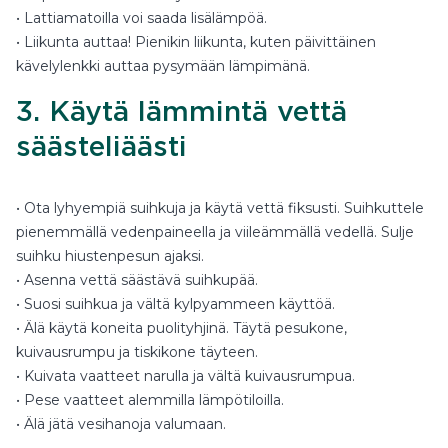
• Lattiamatoilla voi saada lisälämpöä.
• Liikunta auttaa! Pienikin liikunta, kuten päivittäinen
kävelylenkki auttaa pysymään lämpimänä.
3. Käytä lämmintä vettä
säästeliäästi
• Ota lyhyempiä suihkuja ja käytä vettä fiksusti. Suihkuttele
pienemmällä vedenpaineella ja viileämmällä vedellä. Sulje
suihku hiustenpesun ajaksi.
• Asenna vettä säästävä suihkupää.
• Suosi suihkua ja vältä kylpyammeen käyttöä.
• Älä käytä koneita puolityhjinä. Täytä pesukone,
kuivausrumpu ja tiskikone täyteen.
• Kuivata vaatteet narulla ja vältä kuivausrumpua.
• Pese vaatteet alemmilla lämpötiloilla.
• Älä jätä vesihanoja valumaan.