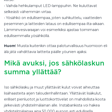
• Vaihda hehkulamput LED-lamppuihin. Ne kuluttavat
selkeästi vähemmän virtaa.
• Yösähkö on edullisempaa, joten suihkuttelu, vaatteiden
peseminen ja laitteiden lataus on edullisempaa ilta-aikaan.
Lämminvesivaraajan voi esimerkiksi ajastaa toimimaan
edullisemmalla yösähköllä.
Huom
! Muista kuitenkin ottaa paloturvallisuus huomioon eli
älä jätä vahdittavia laitteita päälle yöunien ajaksi.
Mikä avuksi, jos sähkölaskun
summa yllättää?
Iso sähkölasku ja muut yllättävät kulut voivat aiheuttaa
lisähaasteita arjen taloudenhallintaan. Yllättävät lisäkulut,
erilliset pienluotot ja luottokorttivelat on mahdollista koota
järkevästi yhdistelmälainan alle. Instabankista voi hakea
yhdistelmälainaa aina 50 000 euroon asti edullisella