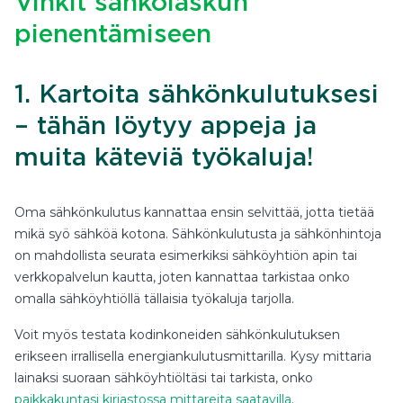
Vinkit sähkölaskun
pienentämiseen
1. Kartoita sähkönkulutuksesi
– tähän löytyy appeja ja
muita käteviä työkaluja!
Oma sähkönkulutus kannattaa ensin selvittää, jotta tietää
mikä syö sähköä kotona. Sähkönkulutusta ja sähkönhintoja
on mahdollista seurata esimerkiksi sähköyhtiön apin tai
verkkopalvelun kautta, joten kannattaa tarkistaa onko
omalla sähköyhtiöllä tällaisia työkaluja tarjolla.
Voit myös testata kodinkoneiden sähkönkulutuksen
erikseen irrallisella energiankulutusmittarilla. Kysy mittaria
lainaksi suoraan sähköyhtiöltäsi tai tarkista, onko
paikkakuntasi kirjastossa mittareita saatavilla
.