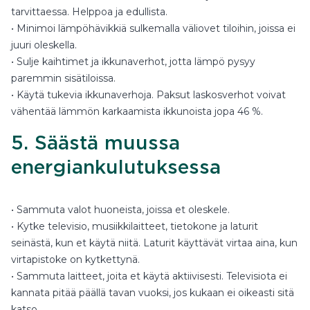
tarvittaessa. Helppoa ja edullista.
• Minimoi lämpöhävikkiä sulkemalla väliovet tiloihin, joissa ei
juuri oleskella.
• Sulje kaihtimet ja ikkunaverhot, jotta lämpö pysyy
paremmin sisätiloissa.
• Käytä tukevia ikkunaverhoja. Paksut laskosverhot voivat
vähentää lämmön karkaamista ikkunoista jopa 46 %.
5. Säästä muussa
energiankulutuksessa
• Sammuta valot huoneista, joissa et oleskele.
• Kytke televisio, musiikkilaitteet, tietokone ja laturit
seinästä, kun et käytä niitä. Laturit käyttävät virtaa aina, kun
virtapistoke on kytkettynä.
• Sammuta laitteet, joita et käytä aktiivisesti. Televisiota ei
kannata pitää päällä tavan vuoksi, jos kukaan ei oikeasti sitä
katso.