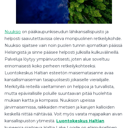
Nuuksio
on pääkaupunkiseudun lähikansallispuisto ja
helposti saavutettavissa oleva monipuolinen retkeilykohde.
Nuuksio sijaitsee vain noin puolen tunnin ajomatkan päässä
Helsingistä ja sinne pääsee helposti julkisilla kulkuvälineillä.
Palveluja löytyy ympärivuotisesti, joten alue soveltuu
erinomaisesti koko perheen retkeilykohteeksi.
Luontokeskus Haltian esteetön maisematasanne avaa
kansallismaiseman tasapuolisesti jokaiselle vierailijalle.
Merkityillä reiteillä vaeltaminen on helppoa ja turvallista,
mutta epävirallisille poluille suuntaavan pitää huolehtia
mukaan kartta ja kompassi. Nuuksion upeissa
järvimaisemissa, raikkaiden metsien ja karujen kallioiden
keskellä riittää nähtävää. Voit myös varata majapaikan aivan
kansallispuiston ytimestä.
Luontokeskus Haltian
kupeessa sijaitseva Haltia Lake Logde on elämyksellinen