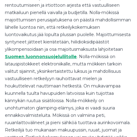
rentoutumiseen ja irtiottoon arjesta että vastuulliseen
matkailuun pienellä vaivalla ja budjetilla. Nolla-mökissä
majoittumisen perusajatuksena on päästä mahdollisimman
lähelle luontoa niin, että retkeilykokemuksen
luontovaikutus jää lopulta plussan puolelle. Majoittumisesta
syntyneet jätteet kierrätetään, hiilidioksidipäästöt
ylikompensoidaan ja osa majoitusmaksusta lahjoitetaan
Suomen luonnonsuojeluliitolle
. Nolla-mökissä on
latauspistokkeet elektroniikalle, mutta mökkien tarkoin
valitut sijainnit, yksinkertaistettu luksus ja mahdollisuus
vastuulliseen retkeilyyn rauhoittavat mielen ja
houkuttelevat nauttimaan hetkestä. On mukavampaa
kuunnella tuulta havupuiden latvoissa kuin tuijottaa
kännykän ruutua sisätiloissa. Nolla-mökkeily on
unohtumaton glamping-elämys, joka ei vaadi suuria
ennakkovalmisteluita. Mökissä on valmiina peti,
ruuanlaittovälineet ja pieni sähköä tuottava aurinkovoimala.
Retkeilijä tuo mukanaan makuupussin, ruuat, juomat ja