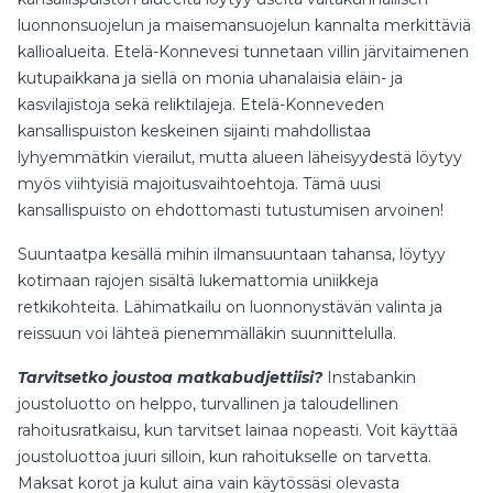
luonnonsuojelun ja maisemansuojelun kannalta merkittäviä
kallioalueita. Etelä-Konnevesi tunnetaan villin järvitaimenen
kutupaikkana ja siellä on monia uhanalaisia eläin- ja
kasvilajistoja sekä reliktilajeja. Etelä-Konneveden
kansallispuiston keskeinen sijainti mahdollistaa
lyhyemmätkin vierailut, mutta alueen läheisyydestä löytyy
myös viihtyisiä majoitusvaihtoehtoja. Tämä uusi
kansallispuisto on ehdottomasti tutustumisen arvoinen!
Suuntaatpa kesällä mihin ilmansuuntaan tahansa, löytyy
kotimaan rajojen sisältä lukemattomia uniikkeja
retkikohteita. Lähimatkailu on luonnonystävän valinta ja
reissuun voi lähteä pienemmälläkin suunnittelulla.
Tarvitsetko
joustoa
matkabudjettiisi?
Instabankin
joustoluotto on helppo, turvallinen ja taloudellinen
rahoitusratkaisu, kun tarvitset lainaa nopeasti. Voit käyttää
joustoluottoa juuri silloin, kun rahoitukselle on tarvetta.
Maksat korot ja kulut aina vain käytössäsi olevasta