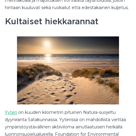
merinäköala ja majoituksen voi varata täysihoidolla, jolloin
hintaan kuuluvat sekä ruokailut että edestakainen kuljetus.
Kultaiset hiekkarannat
Yyteri
on kuuden kilometrin pituinen Natura-suojeltu
dyyniranta Satakunnassa. Yyterissä on mahdollista viettää
ympäristöystävällinen aktiiviloma ainutlaatuisen herkällä
luonnonsuojelualueella. Foundation for Environmental