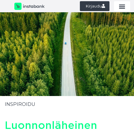
Kirjaudu
INSPIROIDU
Luonnonläheinen