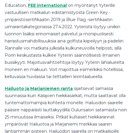
Education,
FEE international
on myöntänyt Yyterille
vastuullisen matkailun edistämistyöstä Green Key -
ympäristösertifikaatin 2019 ja Blue Flag -sertifikaatin
uimarantakategoriassa 27.4.2022. Yyteristä löytyy uniikin
luonnon lisäksi erinomaiset palvelut ja monipuolisesti
harrastusmahdollisuuksia aina golfista kiipeilyyn ja padeliin.
Rannalle voi matkata julkisilla kulkuneuvoilla helposti, sillä
Porin keskustasta kulkee Yyteriin säännöllisesti ilmainen
bussikyyti. Majoitusvaihtoehtoja löytyy Yyterin lähialueelta
moneen eri makuun. Voit majoittua esimerkiksi hotellissa,
kelluvassa huvilassa tai telttaillen leirintäalueella.
Hailuoto ja Marjaniemen ranta
sijaitsevat samassa
suunnassa kuin Kalajoen hiekkasärkät, mutta saattavat olla
tuntemattomampia kohteita monelle. Hailuodon saarelle
pääsee näppärästi lauttakyydillä Oulunsalon satamasta noin
25 minuutissa ilmaiseksi. Pitkät kultaiset hiekkarannat
ympäröivät Hailuotoa ja Marjaniemi merkkaa saaren
läntisimmän pisteen. Hailuodon saarella on matkailijoille