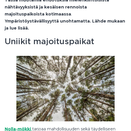
nähtävyyksistä ja kesäisen rennoista
majoituspaikoista kotimaassa
.
Ympäristöystävällisyyttä
unohtamatta.
Lähde mukaan
ja lue lisää.
Uniikit majoituspaikat
Nolla-mökki
tarjoaa mahdollisuuden sekä täydelliseen