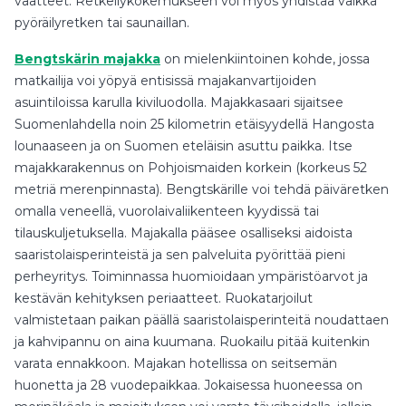
vaatteet. Retkeilykokemukseen voi myös yhdistää vaikka
pyöräilyretken tai saunaillan.
Bengtskärin majakka
on mielenkiintoinen kohde, jossa
matkailija voi yöpyä entisissä majakanvartijoiden
asuintiloissa karulla kiviluodolla. Majakkasaari sijaitsee
Suomenlahdella noin 25 kilometrin etäisyydellä Hangosta
lounaaseen ja on Suomen eteläisin asuttu paikka. Itse
majakkarakennus on Pohjoismaiden korkein (korkeus 52
metriä merenpinnasta). Bengtskärille voi tehdä päiväretken
omalla veneellä, vuorolaivaliikenteen kyydissä tai
tilauskuljetuksella. Majakalla pääsee osalliseksi aidoista
saaristolaisperinteistä ja sen palveluita pyörittää pieni
perheyritys. Toiminnassa huomioidaan ympäristöarvot ja
kestävän kehityksen periaatteet. Ruokatarjoilut
valmistetaan paikan päällä saaristolaisperinteitä noudattaen
ja kahvipannu on aina kuumana. Ruokailu pitää kuitenkin
varata ennakkoon. Majakan hotellissa on seitsemän
huonetta ja 28 vuodepaikkaa. Jokaisessa huoneessa on