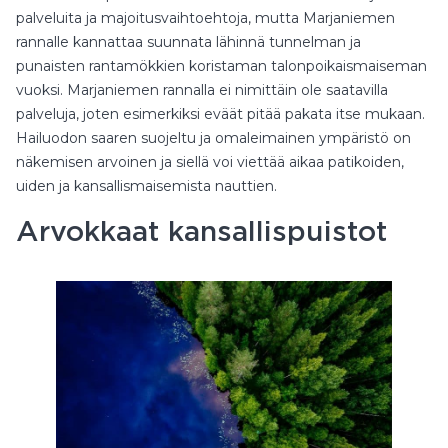
palveluita ja majoitusvaihtoehtoja, mutta Marjaniemen
rannalle kannattaa suunnata lähinnä tunnelman ja
punaisten rantamökkien koristaman talonpoikaismaiseman
vuoksi. Marjaniemen rannalla ei nimittäin ole saatavilla
palveluja, joten esimerkiksi eväät pitää pakata itse mukaan.
Hailuodon saaren suojeltu ja omaleimainen ympäristö on
näkemisen arvoinen ja siellä voi viettää aikaa patikoiden,
uiden ja kansallismaisemista nauttien.
Arvokkaat kansallispuistot