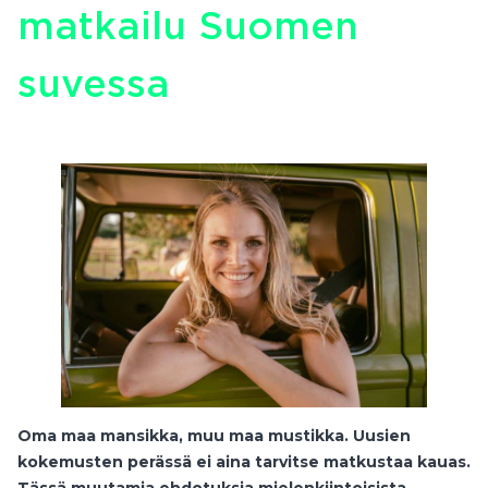
matkailu Suomen
suvessa
Oma maa mansikka, muu maa mustikka. Uusien
kokemusten perässä ei aina tarvitse matkustaa kauas.
Tässä muutamia ehdotuksia mielenkiintoisista