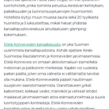
luontohotelli, jonka toiminta perustuu kestävän kehityksen,
paikallisuuden ja luonnonsuojeluarvojen huomiointiin.
Hotellista löytyy muun muassa sauna sekä 20 tyylikästä
huonetta ja 5 luksustelttaa, mikäli haluat yhdistää
kansallispuistovierailuusi ainutlaatuisen glamping-
kokemuksen.
Etelä-Konneveden kansallispuisto
on yksi Suomen
uusimmista kansallispuistoista. Kohde sijaitsee Keski-
Suomessa Rautalammin ja Konneveden järvimaisemissa.
Etelä-Konnevesi on omiaan aktiivilomailuun esimerkiksi
melonnan ja patikoinnin merkeissä. Kajakin voi vuokrata
paikan päältä, joten omia välineitä ei välttämättä tarvitse
olla mukana. Etelä-Konnevedellä pääset nauttimaan
suurjärven saaristomaisemista. Graniittialueen jyrkät
kalliorinteet, kirkkaat vedet, männiköt ja vehreät lehdot
maalaavat järvimaisemaan aitoa erämaatunnelmaa ja suuria
luontotyyppien kontrasteja. Etelä-Konneveden
kansallispuiston alueelta löytyy useita valtakunnallisen