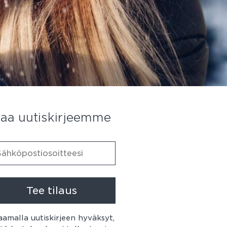
laa uutiskirjeemme
Tee tilaus
aamalla uutiskirjeen hyväksyt,