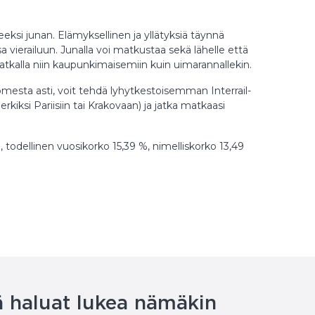
neeksi junan. Elämyksellinen ja yllätyksiä täynnä
a vierailuun. Junalla voi matkustaa sekä lähelle että
 matkalla niin kaupunkimaisemiin kuin uimarannallekin.
omesta asti, voit tehdä lyhytkestoisemman Interrail-
iksi Pariisiin tai Krakovaan) ja jatka matkaasi
 todellinen vuosikorko 15,39 %, nimelliskorko 13,49
 haluat lukea nämäkin