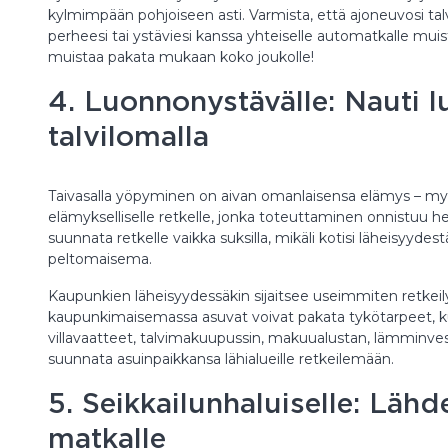
kylmimpään pohjoiseen asti. Varmista, että ajoneuvosi ta
perheesi tai ystäviesi kanssa yhteiselle automatkalle muis
muistaa pakata mukaan koko joukolle!
4. Luonnonystävälle: Nauti 
talvilomalla
Taivasalla yöpyminen on aivan omanlaisensa elämys – myö
elämykselliselle retkelle, jonka toteuttaminen onnistuu hel
suunnata retkelle vaikka suksilla, mikäli kotisi läheisyyde
peltomaisema.
Kaupunkien läheisyydessäkin sijaitsee useimmiten retkeily
kaupunkimaisemassa asuvat voivat pakata tykötarpeet, ku
villavaatteet, talvimakuupussin, makuualustan, lämminves
suunnata asuinpaikkansa lähialueille retkeilemään.
5. Seikkailunhaluiselle: Lähde
matkalle