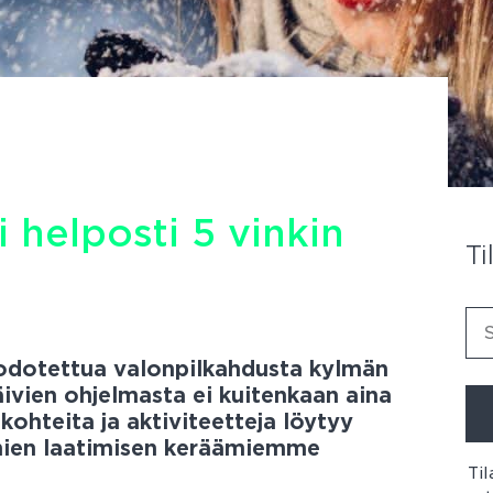
 helposti 5 vinkin
Ti
 odotettua valonpilkahdusta kylmän
ivien ohjelmasta ei kuitenkaan aina
kohteita ja aktiviteetteja löytyy
lmien laatimisen keräämiemme
Til