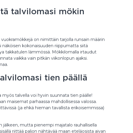
ietä talvilomasi mökin
ia vuokramökkejä on nimittäin tarjolla runsain määrin
si näköisen kokonaisuuden riippumatta siitä
atzya takkatulen lämmössä. Mökkilomalla irtaudut
unnata vaikka vain pitkän viikonlopun ajaksi.
maa.
talvilomasi tien päällä
myös talvella voi hyvin suunnata tien päälle!
aan maisemat parhaassa mahdollisessa valossa.
nittävissä (ja ehkä hieman tavallista erikoisemmissa)
jälkeen, mutta pienempi majatalo rauhallisella
sisällä riittää paljon nähtävää maan eteläosista aivan