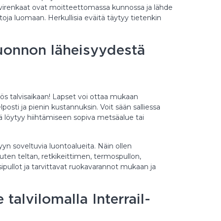
lvirenkaat ovat moitteettomassa kunnossa ja lähde
toja luomaan. Herkullisia eväitä täytyy tietenkin
luonnon läheisyydestä
s talvisaikaan! Lapset voi ottaa mukaan
posti ja pienin kustannuksin. Voit sään salliessa
stä löytyy hiihtämiseen sopiva metsäalue tai
yn soveltuvia luontoalueita. Näin ollen
ten teltan, retkikeittimen, termospullon,
ipullot ja tarvittavat ruokavarannot mukaan ja
 talvilomalla Interrail-