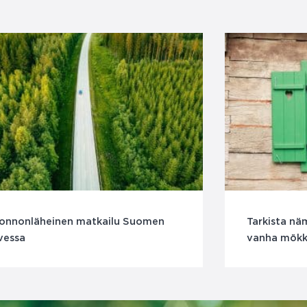
onnonläheinen matkailu Suomen
Tarkista näm
vessa
vanha mökki