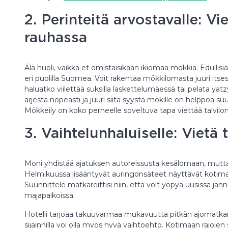
2. Perinteitä arvostavalle: V
rauhassa
Älä huoli, vaikka et omistaisikaan ikiomaa mökkiä. Edullis
eri puolilla Suomea. Voit rakentaa mökkilomasta juuri itse
haluatko viilettää suksilla laskettelumäessä tai pelata y
arjesta nopeasti ja juuri siitä syystä mökille on helppoa su
Mökkeily on koko perheelle soveltuva tapa viettää talvilo
3. Vaihtelunhaluiselle: Vietä 
Moni yhdistää ajatuksen autoreissusta kesälomaan, mutta 
Helmikuussa lisääntyvät auringonsäteet näyttävät kotim
Suunnittele matkareittisi niin, että voit yöpyä uusissa jän
majapaikoissa.
Hotelli tarjoaa takuuvarmaa mukavuutta pitkän ajomatkan 
sijainnilla voi olla myös hyvä vaihtoehto. Kotimaan rajojen 