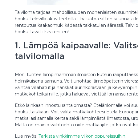
Talviloma tarjoaa mahdollisuuden monenlaisten suunnitelm
houkuttelevilla aktiviteeteilla – haluatpa sitten suunnata l
rentoutua kaakaomuki kädessä takkatulen ääressä. Talviloma
houkuttavat itseä eniten!
1. Lämpöä kaipaavalle: Valit
talvilomalla
Moni tuntee lämpimämmän ilmaston kutsun raaputtaessa
helmikuisena aamuna. Voit unohtaa lämpöpatterin vieressä
vaihtaa villahatut ja hanskat aurinkorasvaan ja kevyempiin 
matkakohteiksi niille, jotka haluavat viettää lomansa ren
Etkö lainkaan innostu rantalomasta? Etelänlomalle voi suu
houkuttaisikaan. Voit valita matkakohteesi Etelä-Euroopa
matkallasi samalla kertaa sekä lämpimästä ilmastosta, ur
Malta on mainio vaihtoehto niille matkaajille, jotka ovat ki
Lue myös:
Tarkista vinkkimme viikonloppureissuihin