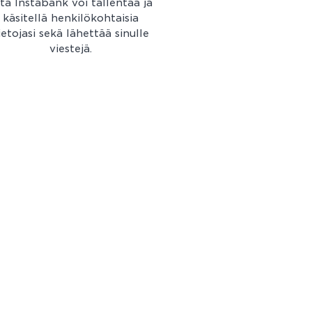
tä Instabank voi tallentaa ja
käsitellä henkilökohtaisia
ietojasi sekä lähettää sinulle
viestejä.