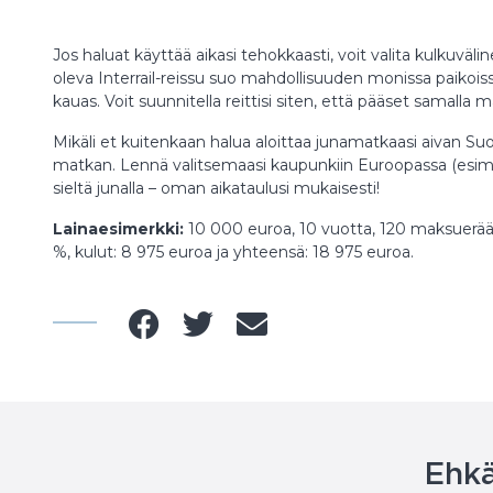
Jos haluat käyttää aikasi tehokkaasti, voit valita kulkuväli
oleva Interrail-reissu suo mahdollisuuden monissa paikoiss
kauas. Voit suunnitella reittisi siten, että pääset samalla
Mikäli et kuitenkaan halua aloittaa junamatkaasi aivan Su
matkan. Lennä valitsemaasi kaupunkiin Euroopassa (esimerk
sieltä junalla – oman aikataulusi mukaisesti!
Lainaesimerkki:
10 000 euroa, 10 vuotta, 120 maksuerää,
%, kulut: 8 975 euroa ja yhteensä: 18 975 euroa.
Ehkä