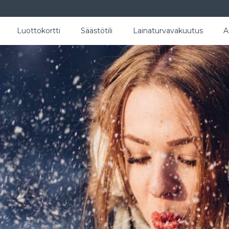
Luottokortti
Säästötili
Lainaturvavakuutus
A