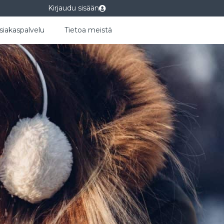
Kirjaudu sisään
siakaspalvelu
Tietoa meistä