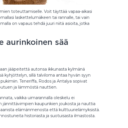
ien toteuttamiselle. Voit täyttää vapaa-aikasi
omallasi laskettelumäkeen tai rannalle, tai vain
lla on vapaus tehdä juuri niitä asioita, jotka
se aurinkoinen sää
an jääpeitettä autonsa ikkunasta kylmänä
 kyhjöttelyn, sillä talviloma antaa hyvän syyn
pukimiin. Teneriffa, Rodos ja Antalya sopivat
toutuen ja lämmöstä nauttien.
nnata, vaikka uimarannalla oleskelu ei
n jännittävimpien kaupunkien joukosta ja nauttia
baanista elämänmenosta että kulttuurielämyksistä.
innostuneita historiasta ja suotuisasta ilmastosta.