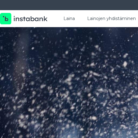
Laina
Lainojen yhdistäminen